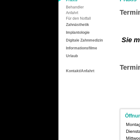
Praxis
Behandler
Termi
Anfahrt
Für den Notfall
Zahnästhetik
Implantologie
Sie m
Digitale Zahnmedizin
Informationsfilme
Urlaub
Termi
Kontakt/Anfahrt
Öffnu
Monta
Dienst
Mittwo