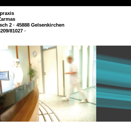
praxis
Zarmas
ch 2 · 45888 Gelsenkirchen
0209/81027 ·