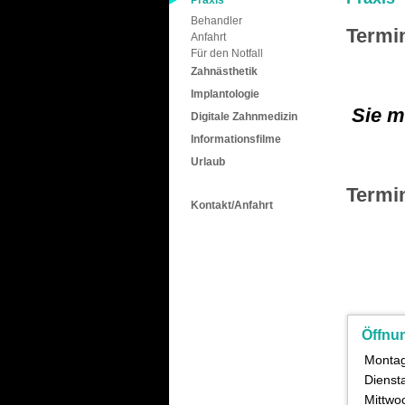
Praxis
Behandler
Termi
Anfahrt
Für den Notfall
Zahnästhetik
Implantologie
Sie m
Digitale Zahnmedizin
Informationsfilme
Urlaub
Termi
Kontakt/Anfahrt
Öffnu
Monta
Dienst
Mittwo