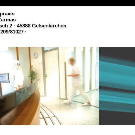
praxis
Zarmas
ch 2 · 45888 Gelsenkirchen
0209/81027 ·