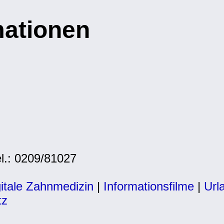
mationen
l.: 0209/81027
itale Zahnmedizin
|
Informationsfilme
|
Url
tz